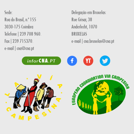
Sede:
Delegação em Bruxelas:
Rua do Brasil, n.º 155
Rue Grisar, 38
3030-175 Coimbra
Anderlecht, 1070
Telefone | 239 708 960.
BRUXELAS
Fax | 239 715370.
e-mail | cna.bruxelas@cna.pt
e-mail | cna@cna.pt
CNA
infor
.PT