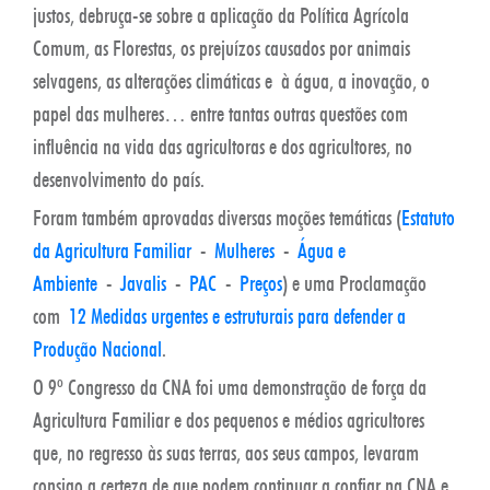
justos, debruça-se sobre a aplicação da Política Agrícola
Comum, as Florestas, os prejuízos causados por animais
selvagens, as alterações climáticas e à água, a inovação, o
papel das mulheres… entre tantas outras questões com
influência na vida das agricultoras e dos agricultores, no
desenvolvimento do país.
Foram também aprovadas diversas moções temáticas (
Estatuto
da Agricultura Familiar
-
Mulheres
-
Água e
Ambiente
-
Javalis
-
PAC
-
Preços
) e uma Proclamação
com
12 Medidas urgentes e estruturais para defender a
Produção Nacional
.
O 9º Congresso da CNA foi uma demonstração de força da
Agricultura Familiar e dos pequenos e médios agricultores
que, no regresso às suas terras, aos seus campos, levaram
consigo a certeza de que podem continuar a confiar na CNA e