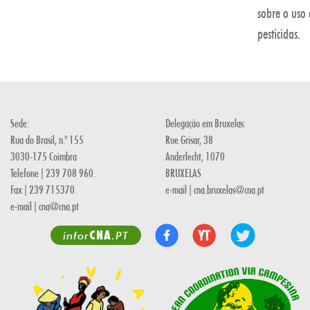
sobre o uso
pesticidas.
Sede:
Delegação em Bruxelas:
Rua do Brasil, n.º 155
Rue Grisar, 38
3030-175 Coimbra
Anderlecht, 1070
Telefone | 239 708 960.
BRUXELAS
Fax | 239 715370.
e-mail | cna.bruxelas@cna.pt
e-mail | cna@cna.pt
CNA
infor
.PT