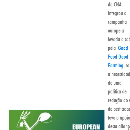
da CNA
integrou a
campanha
europeia
levada a ca
pela
Good
Food Good
Farming
so
a necessida
de uma
política de
redução do 
de pesticida
teve o apoi
desta alianç