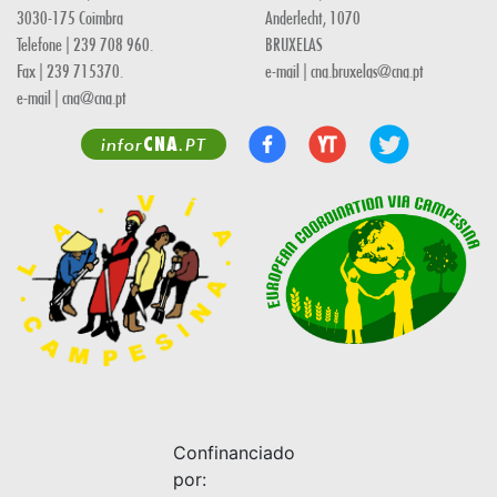
3030-175 Coimbra
Anderlecht, 1070
Telefone | 239 708 960.
BRUXELAS
Fax | 239 715370.
e-mail | cna.bruxelas@cna.pt
e-mail | cna@cna.pt
CNA
infor
.PT
Confinanciado
por: