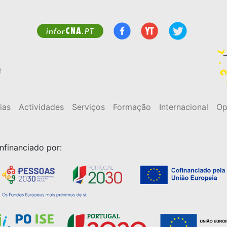
CNA
infor
.PT
t
ias
Actividades
Serviços
Formação
Internacional
Op
nfinanciado por: