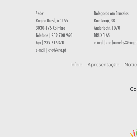
Sede:
Delegação em Bruxelas:
Rua do Brasil, n.º 155
Rue Grisar, 38
3030-175 Coimbra
Anderlecht, 1070
Telefone | 239 708 960.
BRUXELAS
Fax | 239 715370.
e-mail | cna.bruxelas@cna.p
e-mail | cna@cna.pt
Início
Apresentação
Notíc
Co