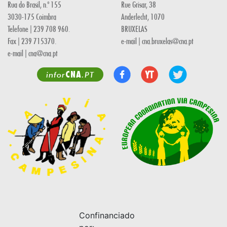
Rua do Brasil, n.º 155
Rue Grisar, 38
3030-175 Coimbra
Anderlecht, 1070
Telefone | 239 708 960.
BRUXELAS
Fax | 239 715370.
e-mail | cna.bruxelas@cna.pt
e-mail | cna@cna.pt
CNA
infor
.PT
Confinanciado