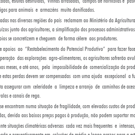
ncadas, estufas destruídas, vinhas arrasadas, campos de hortícolas e past
igos para animais e armazéns muito danificados.
adas nas diversas regiões do país reclamam ao Ministério da Agricultur
zos junto dos agricultores, a simplificação dos processos administrativos
oios se concretizem e cheguem de forma célere aos produtores.
e apoios ao “Restabelecimento do Potencial Produtivo” para fazer face
peração das explorações agro-alimentares, os agricultores sofrerão avu
os meses, e até anos, pela impossibilidade de comercialização da prod
e estas perdas devem ser compensadas com uma ajuda excepcional a f
ta assegurar com celeridade a limpeza e arranjo de caminhos de aces
 valas e canais de rega.
á se encontram numa situação de fragilidade, com elevados custos de pro
s, devido aos baixos preços pagos à produção, não podem suportar mai
nte situações climatéricas adversas cada vez mais frequentes e intensa
pada e preventivamente em soluções de médio e longo prazos para a est