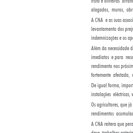
fruto e oliveiras arra
alagados, muros, abr
A CNA e as suas associ
levantamento dos prejuí
indemnizações e os ap
Além da necessidade d
imediatos e para recu
rendimento nos próxim
fortemente afectada, 
De igual forma, impor
instalações eléctricas,
Os agricultores, que j
rendimentos acumulada
A CNA reitera que pera
deve trabalhar anteci