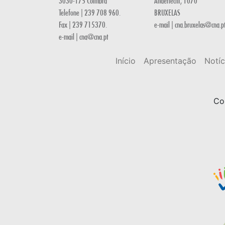
3030-175 Coimbra
Anderlecht, 1070
Telefone | 239 708 960.
BRUXELAS
Fax | 239 715370.
e-mail | cna.bruxelas@cna.p
e-mail | cna@cna.pt
Início
Apresentação
Notíc
Co