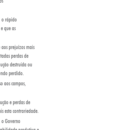
os
a o rápido
 e que as
 aos prejuízos mais
ltadas perdas de
ução destruída ou
undo perdido.
so aos campos,
dução e perdas de
s esta contrariedade.
s, o Governo
abilidade produtiva e