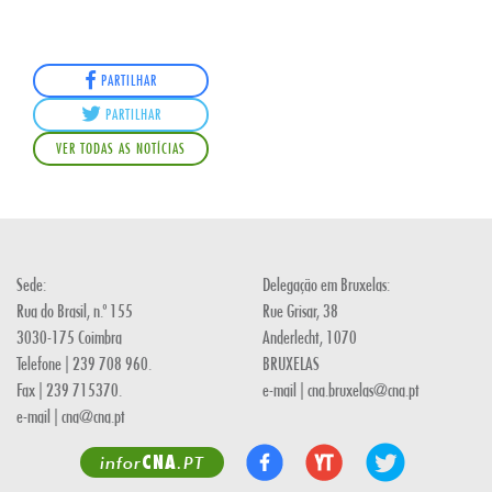
PARTILHAR
PARTILHAR
VER TODAS AS NOTÍCIAS
Sede:
Delegação em Bruxelas:
Rua do Brasil, n.º 155
Rue Grisar, 38
3030-175 Coimbra
Anderlecht, 1070
Telefone | 239 708 960.
BRUXELAS
Fax | 239 715370.
e-mail | cna.bruxelas@cna.pt
e-mail | cna@cna.pt
CNA
infor
.PT