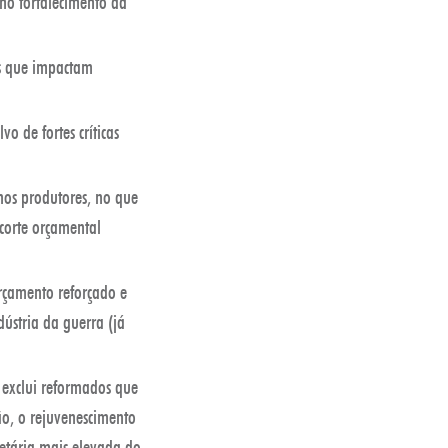
no fortalecimento da
as que impactam
 de fortes críticas
nos produtores, no que
corte orçamental
rçamento reforçado e
ústria da guerra (já
 exclui reformados que
o, o rejuvenescimento
 etária mais elevada do