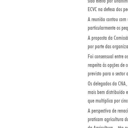
sido eleito por unani
ECVC na defesa dos pe
A reunião contou com 
particularmente os pe
A proposta da Comissão
por parte das organi
Foi consensual entre 
respeita às opções de
previsto para o sector
Os delegados da CNA, 
mais bem distribuído 
que multiplica por cin
A perspectiva de renac
praticam agricultura 
da Agricultura – tão n