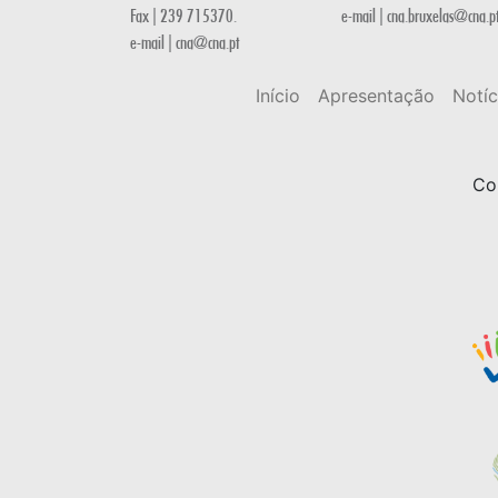
Fax | 239 715370.
e-mail | cna.bruxelas@cna.p
e-mail | cna@cna.pt
Início
Apresentação
Notíc
Co