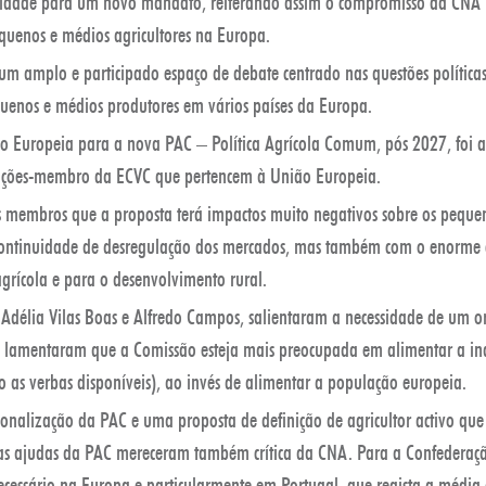
midade para um novo mandato, reiterando assim o compromisso da CNA 
quenos e médios agricultores na Europa.
um amplo e participado espaço de debate centrado nas questões polític
quenos e médios produtores em vários países da Europa.
 Europeia para a nova PAC – Política Agrícola Comum, pós 2027, foi alvo
zações-membro da ECVC que pertencem à União Europeia.
os membros que a proposta terá impactos muito negativos sobre os peque
 continuidade de desregulação dos mercados, mas também com o enorme 
 agrícola e para o desenvolvimento rural.
Adélia Vilas Boas e Alfredo Campos, salientaram a necessidade de um o
e lamentaram que a Comissão esteja mais preocupada em alimentar a ind
co as verbas disponíveis), ao invés de alimentar a população europeia.
ionalização da PAC e uma proposta de definição de agricultor activo que
das ajudas da PAC mereceram também crítica da CNA. Para a Confederaçã
ecessário na Europa e particularmente em Portugal, que regista a média