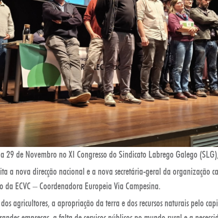
ia 29 de Novembro no XI Congresso do Sindicato Labrego Galego (SLG),
eita a nova direcção nacional e a nova secretária-geral da organização
 da ECVC – Coordenadora Europeia Via Campesina.
os agricultores, a apropriação da terra e dos recursos naturais pelo capi
grandes empresas, a falta de serviços públicos no mundo rural e a necessi