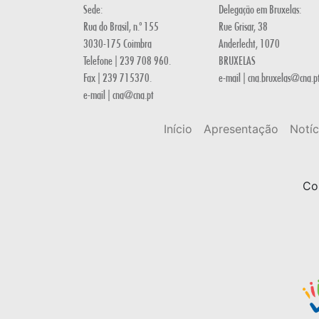
Sede:
Delegação em Bruxelas:
Rua do Brasil, n.º 155
Rue Grisar, 38
3030-175 Coimbra
Anderlecht, 1070
Telefone | 239 708 960.
BRUXELAS
Fax | 239 715370.
e-mail | cna.bruxelas@cna.p
e-mail | cna@cna.pt
Início
Apresentação
Notíc
Co