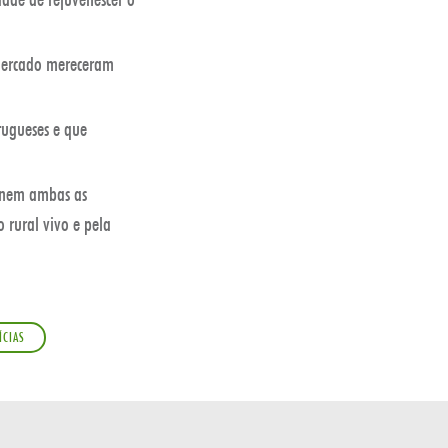
 mercado mereceram
tugueses e que
 unem ambas as
 rural vivo e pela
ÍCIAS