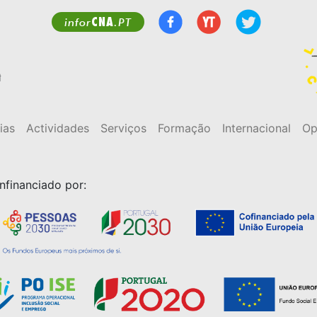
CNA
infor
.PT
t
ias
Actividades
Serviços
Formação
Internacional
Op
nfinanciado por: