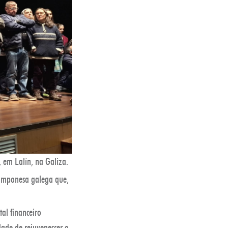
 em Lalín, na Galiza.
 camponesa galega que,
tal financeiro
dade de rejuvenescer o