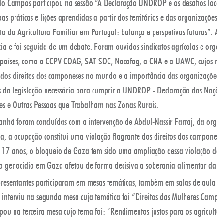
do Campos participou na sessão “A Declaração UNDROP e os desafios loca
s práticas e lições aprendidas a partir dos territórios e das organizaçõe
uto da Agricultura Familiar em Portugal: balanço e perspetivas futuras”. 
ia e foi seguida de um debate. Foram ouvidos sindicatos agrícolas e o
 e países, como a CCPV COAG, SAT-SOC, Nacofag, a CNA e a UAWC, cujos r
 dos direitos dos camponeses no mundo e a importância das organizaçõ
s da legislação necessária para cumprir a UNDROP - Declaração das Naç
es e Outras Pessoas que Trabalham nas Zonas Rurais.
anhã foram concluídas com a intervenção de Abdul-Nassir Farraj, da org
 a ocupação constitui uma violação flagrante dos direitos dos campon
á 17 anos, o bloqueio de Gaza tem sido uma ampliação dessa violação de
lo genocídio em Gaza afetou de forma decisiva a soberania alimentar da
presentantes participaram em mesas temáticas, também em salas de aula
, interviu na segunda mesa cuja temática foi “Direitos das Mulheres Ca
pou na terceira mesa cujo tema foi: “Rendimentos justos para os agricult