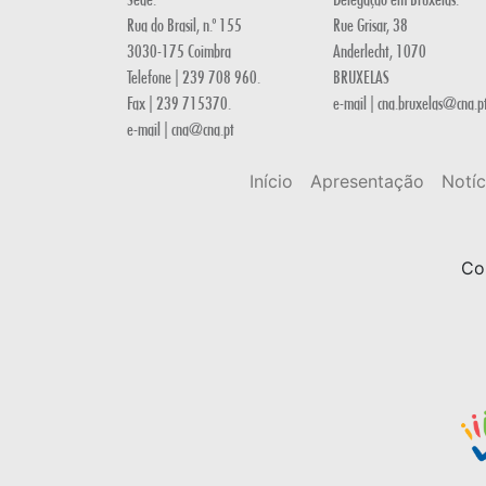
Rua do Brasil, n.º 155
Rue Grisar, 38
3030-175 Coimbra
Anderlecht, 1070
Telefone | 239 708 960.
BRUXELAS
Fax | 239 715370.
e-mail | cna.bruxelas@cna.p
e-mail | cna@cna.pt
Início
Apresentação
Notíc
Co