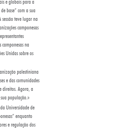
is e globais para a
s de base” com a sua
A sessão teve lugar na
rganizações camponesas
epresentantes
es camponesas na
ões Unidas sobre os
anização palestiniana
eses e das comunidades
 direitos. Agora, a
 sua população.»
 da Universidade de
mponesas” enquanto
ores e regulação dos