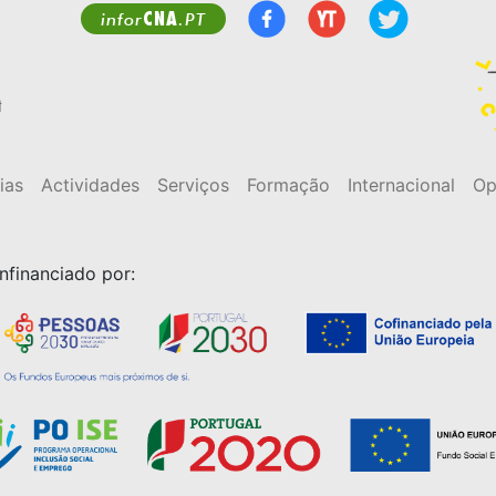
CNA
infor
.PT
t
ias
Actividades
Serviços
Formação
Internacional
Op
nfinanciado por: