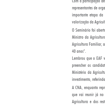
Com a participação de 
representantes de orga
importante etapa da C
valorização da Agricu
O Seminário foi abert
Ministro da Agricultu
Agricultura Familiar, 
40 anos”.
Lembrou que o EAF vis
preencher os candid
Ministério da Agricul
investimento, referind
A CNA, enquanto repre
que vai reunir já no
Agricultura e dos res