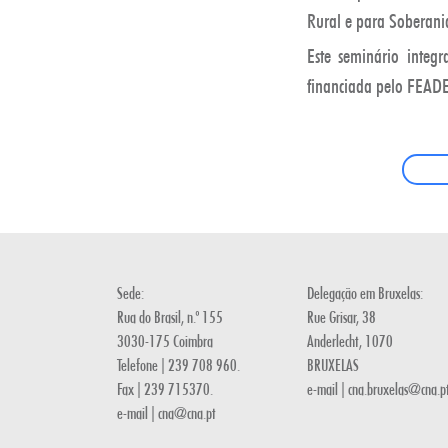
Rural e para Soberani
Este seminário integ
financiada pelo FEADE
Sede:
Delegação em Bruxelas:
Rua do Brasil, n.º 155
Rue Grisar, 38
3030-175 Coimbra
Anderlecht, 1070
Telefone | 239 708 960.
BRUXELAS
Fax | 239 715370.
e-mail | cna.bruxelas@cna.p
e-mail | cna@cna.pt