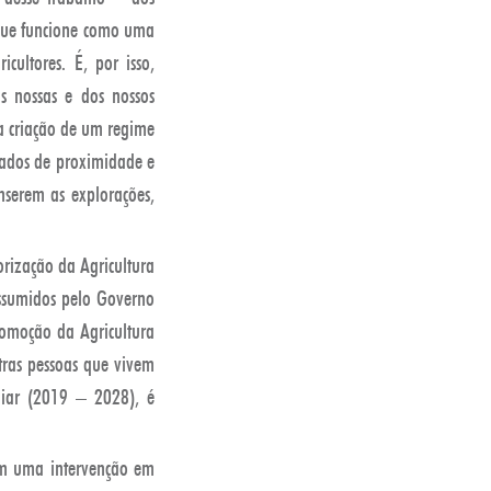
a que funcione como uma
ultores. É, por isso,
as nossas e dos nossos
 a criação de um regime
rcados de proximidade e
nserem as explorações,
orização da Agricultura
assumidos pelo Governo
romoção da Agricultura
tras pessoas que vivem
iar (2019 – 2028), é
com uma intervenção em