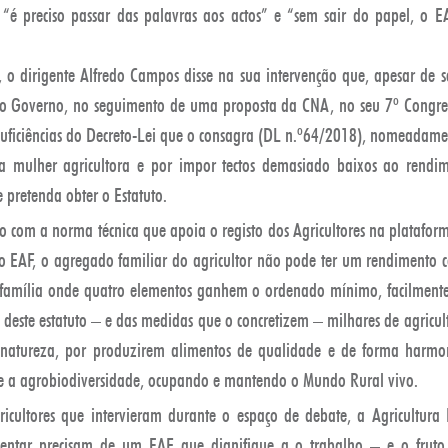
s, “é preciso passar das palavras aos actos” e “sem sair do papel, o 
 o dirigente Alfredo Campos disse na sua intervenção que, apesar de 
o Governo, no seguimento de uma proposta da CNA, no seu 7º Congres
insuficiências do Decreto-Lei que o consagra (DL n.º64/2018), nomeadam
a mulher agricultora e por impor tectos demasiado baixos ao rend
e pretenda obter o Estatuto.
 com a norma técnica que apoia o registo dos Agricultores na plataform
o EAF, o agregado familiar do agricultor não pode ter um rendimento c
família onde quatro elementos ganhem o ordenado mínimo, facilmente 
s deste estatuto – e das medidas que o concretizem – milhares de agricult
 natureza, por produzirem alimentos de qualidade e de forma harmon
 e a agrobiodiversidade, ocupando e mantendo o Mundo Rural vivo.
icultores que intervieram durante o espaço de debate, a Agricultura 
entar precisam de um EAF que dignifique a o trabalho – e o fruto