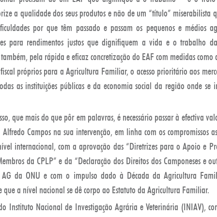
orize a qualidade dos seus produtos e não de um “título” miserabilist
ficuldades por que têm passado e passam os pequenos e médios agric
ções para rendimentos justos que dignifiquem a vida e o trabalho d
a, também, pela rápida e eficaz concretização do EAF com medidas como
fiscal próprios para a Agricultura Familiar, o acesso prioritário aos me
odas as instituições públicas e da economia social da região onde se i
sso, que mais do que pôr em palavras, é necessário passar à efectiva val
u Alfredo Campos na sua intervenção, em linha com os compromissos 
vel internacional, com a aprovação das “Diretrizes para o Apoio e P
Membros da CPLP” e da “Declaração dos Direitos dos Camponeses e ou
 AG da ONU e com o impulso dado à Década da Agricultura Famil
e que a nível nacional se dê corpo ao Estatuto da Agricultura Familiar.
do Instituto Nacional de Investigação Agrária e Veterinária (INIAV), 