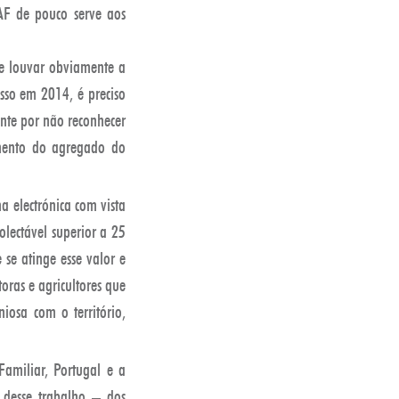
EAF de pouco serve aos
se louvar obviamente a
so em 2014, é preciso
ente por não reconhecer
imento do agregado do
a electrónica com vista
olectável superior a 25
se atinge esse valor e
oras e agricultores que
iosa com o território,
Familiar, Portugal e a
 desse trabalho – dos