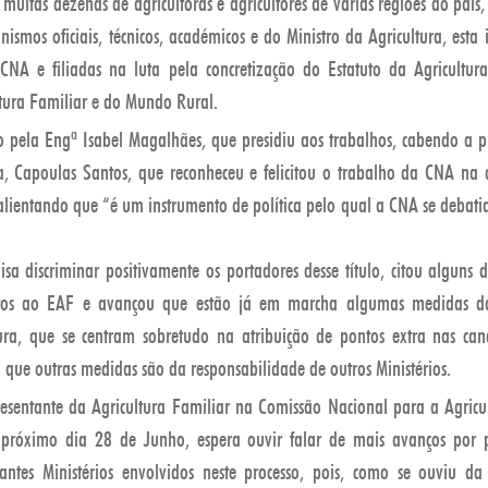
muitas dezenas de agricultoras e agricultores de várias regiões do país, d
nismos oficiais, técnicos, académicos e do Ministro da Agricultura, esta 
NA e filiadas na luta pela concretização do Estatuto da Agricultur
ltura Familiar e do Mundo Rural.
o pela Engª Isabel Magalhães, que presidiu aos trabalhos, cabendo a p
ra, Capoulas Santos, que reconheceu e felicitou o trabalho da CNA na 
salientando que “é um instrumento de política pelo qual a CNA se debati
a discriminar positivamente os portadores desse título, citou alguns d
atos ao EAF e avançou que estão já em marcha algumas medidas da
tura, que se centram sobretudo na atribuição de pontos extra nas ca
o que outras medidas são da responsabilidade de outros Ministérios.
sentante da Agricultura Familiar na Comissão Nacional para a Agricu
 próximo dia 28 de Junho, espera ouvir falar de mais avanços por p
tantes Ministérios envolvidos neste processo, pois, como se ouviu da