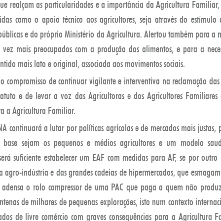
e realçam as particularidades e a importância da Agricultura Familiar,
idas como o apoio técnico aos agricultores, seja através do estímulo a
s públicas e do próprio Ministério da Agricultura. Alertou também para a 
a vez mais preocupados com a produção dos alimentos, e para a neces
ntido mais lato e original, associada aos movimentos sociais.
 o compromisso de continuar vigilante e interventiva na reclamação das
tuto e de levar a voz das Agricultoras e dos Agricultores Familiare
 a Agricultura Familiar.
continuará a lutar por políticas agrícolas e de mercados mais justas,
 base sejam os pequenos e médios agricultores e um modelo saudá
 será suficiente estabelecer um EAF com medidas para AF, se por outro
a agro-indústria e das grandes cadeias de hipermercados, que esmagam
e adensa o rolo compressor de uma PAC que paga a quem não produ
ntenas de milhares de pequenas explorações, isto num contexto interna
tados de livre comércio com graves consequências para a Agricultura 