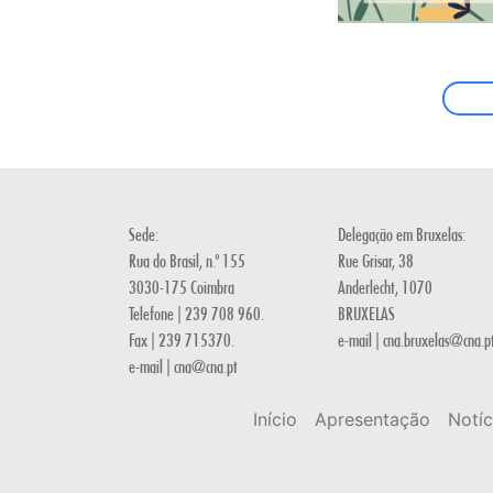
Sede:
Delegação em Bruxelas:
Rua do Brasil, n.º 155
Rue Grisar, 38
3030-175 Coimbra
Anderlecht, 1070
Telefone | 239 708 960.
BRUXELAS
Fax | 239 715370.
e-mail | cna.bruxelas@cna.p
e-mail | cna@cna.pt
Início
Apresentação
Notíc