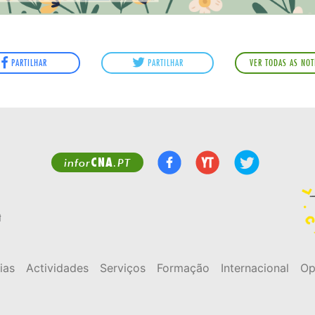
PARTILHAR
PARTILHAR
VER TODAS AS NOT
CNA
infor
.PT
t
ias
Actividades
Serviços
Formação
Internacional
Op