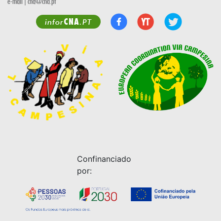
e-mail | cna@cna.pt
CNA
infor
.PT
Confinanciado
por: