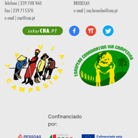
Telefone | 239 708 960.
BRUXELAS
Fax | 239 715370.
e-mail | cna.bruxelas@cna.pt
e-mail | cna@cna.pt
CNA
infor
.PT
Confinanciado
por: