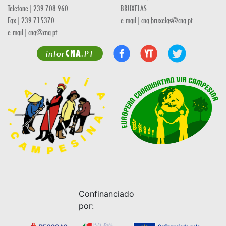
Telefone | 239 708 960.
BRUXELAS
Fax | 239 715370.
e-mail | cna.bruxelas@cna.pt
e-mail | cna@cna.pt
CNA
infor
.PT
Confinanciado
por: