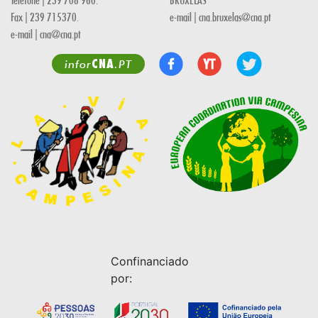
Fax | 239 715370.
e-mail | cna.bruxelas@cna.pt
e-mail | cna@cna.pt
CNA
infor
.PT
Confinanciado
por: