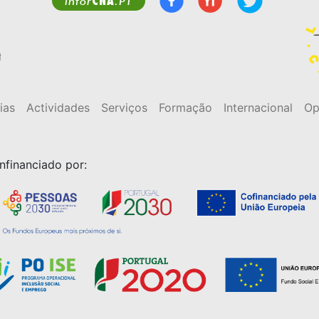
CNA
infor
.PT
t
ias
Actividades
Serviços
Formação
Internacional
Op
nfinanciado por: