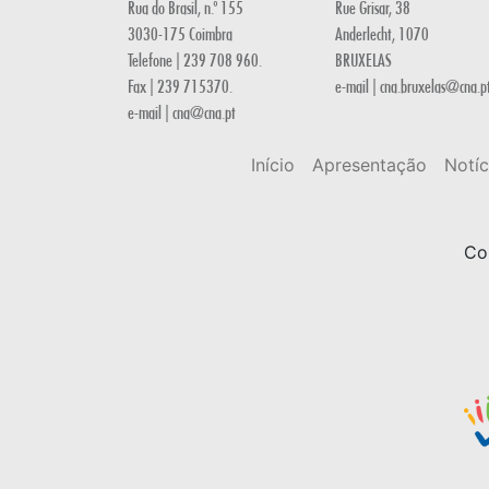
Rua do Brasil, n.º 155
Rue Grisar, 38
3030-175 Coimbra
Anderlecht, 1070
Telefone | 239 708 960.
BRUXELAS
Fax | 239 715370.
e-mail | cna.bruxelas@cna.p
e-mail | cna@cna.pt
Início
Apresentação
Notíc
Co