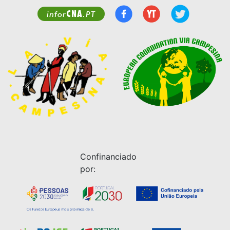
CNA
infor
.PT
Confinanciado
por: