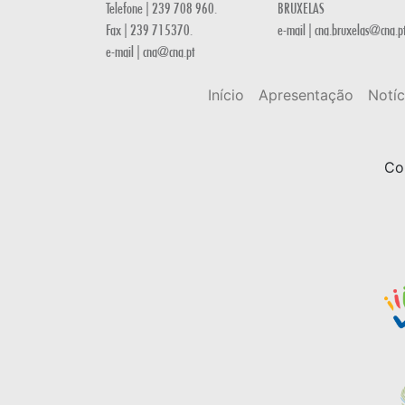
Telefone | 239 708 960.
BRUXELAS
Fax | 239 715370.
e-mail | cna.bruxelas@cna.p
e-mail | cna@cna.pt
Início
Apresentação
Notíc
Co