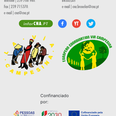
Telefone | 239 708 960.
BRUXELAS
Fax | 239 715370.
e-mail | cna.bruxelas@cna.pt
e-mail | cna@cna.pt
CNA
infor
.PT
Confinanciado
por: