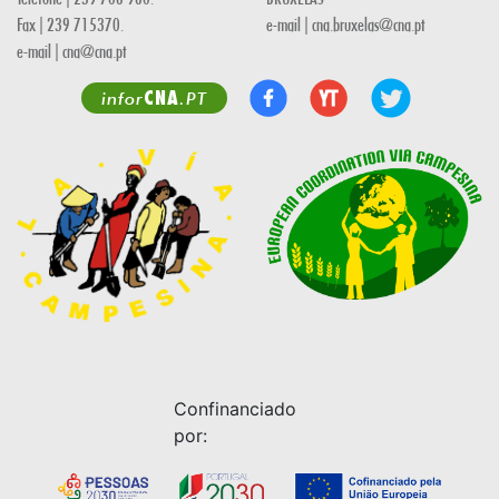
Fax | 239 715370.
e-mail | cna.bruxelas@cna.pt
e-mail | cna@cna.pt
CNA
infor
.PT
Confinanciado
por: