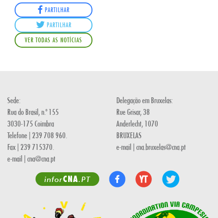
PARTILHAR
PARTILHAR
VER TODAS AS NOTÍCIAS
Sede:
Delegação em Bruxelas:
Rua do Brasil, n.º 155
Rue Grisar, 38
3030-175 Coimbra
Anderlecht, 1070
Telefone | 239 708 960.
BRUXELAS
Fax | 239 715370.
e-mail | cna.bruxelas@cna.pt
e-mail | cna@cna.pt
CNA
infor
.PT