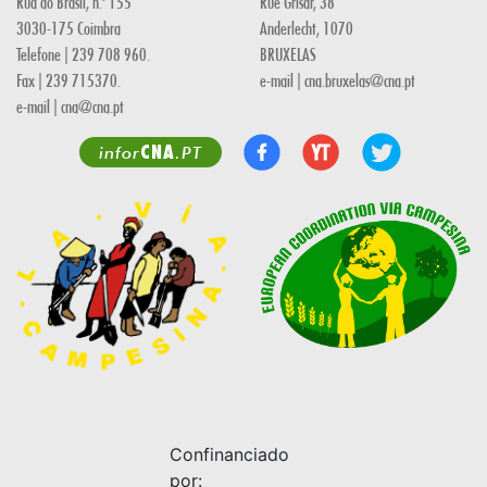
Rua do Brasil, n.º 155
Rue Grisar, 38
3030-175 Coimbra
Anderlecht, 1070
Telefone | 239 708 960.
BRUXELAS
Fax | 239 715370.
e-mail | cna.bruxelas@cna.pt
e-mail | cna@cna.pt
CNA
infor
.PT
Confinanciado
por: