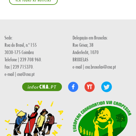
Sede:
Delegação em Bruxelas:
Rua do Brasil, n.º 155
Rue Grisar, 38
3030-175 Coimbra
Anderlecht, 1070
Telefone | 239 708 960.
BRUXELAS
Fax | 239 715370.
e-mail | cna.bruxelas@cna.pt
e-mail | cna@cna.pt
CNA
infor
.PT